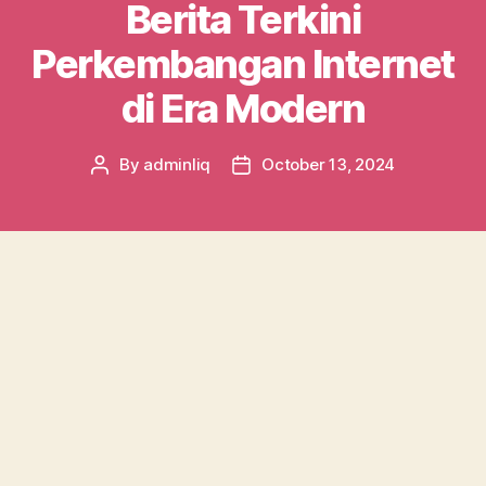
Berita Terkini
Perkembangan Internet
di Era Modern
By
adminliq
October 13, 2024
Post
Post
author
date
Dunia digital saat ini berkembang dengan
sangat pesat, membawa perubahan signifikan
dalam cara kita berinteraksi, bekerja, dan
memperoleh informasi. Dengan berbagai
inovasi yang terus muncul, internet telah
menjadi tulang punggung bagi kehidupan
sehari-hari, mempengaruhi hampir setiap