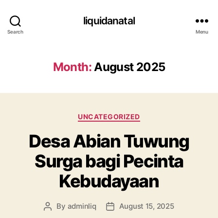
liquidanatal
Search
Menu
Month:
August 2025
Categories
UNCATEGORIZED
Desa Abian Tuwung
Surga bagi Pecinta
Kebudayaan
By
adminliq
August 15, 2025
Post
Post
author
date