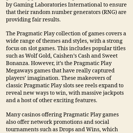
by Gaming Laboratories International to ensure
that their random number generators (RNG) are
providing fair results.
The Pragmatic Play collection of games covers a
wide range of themes and styles, with a strong
focus on slot games. This includes popular titles
such as Wolf Gold, Caishen’s Cash and Sweet
Bonanza. However, it’s the Pragmatic Play
Megaways games that have really captured
players’ imagination. These makeovers of
classic Pragmatic Play slots see reels expand to
reveal new ways to win, with massive jackpots
and a host of other exciting features.
Many casinos offering Pragmatic Play games
also offer network promotions and social
tournaments such as Drops and Wins, which