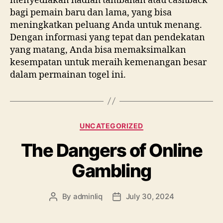
menyediakan hadiah tambahan atau cashback
bagi pemain baru dan lama, yang bisa
meningkatkan peluang Anda untuk menang.
Dengan informasi yang tepat dan pendekatan
yang matang, Anda bisa memaksimalkan
kesempatan untuk meraih kemenangan besar
dalam permainan togel ini.
Categories
UNCATEGORIZED
The Dangers of Online
Gambling
By
adminliq
July 30, 2024
Post
Post
author
date