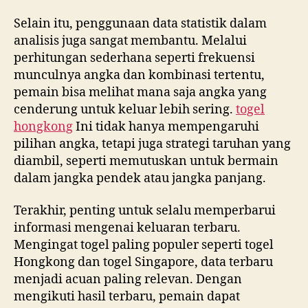
Selain itu, penggunaan data statistik dalam
analisis juga sangat membantu. Melalui
perhitungan sederhana seperti frekuensi
munculnya angka dan kombinasi tertentu,
pemain bisa melihat mana saja angka yang
cenderung untuk keluar lebih sering.
togel
hongkong
Ini tidak hanya mempengaruhi
pilihan angka, tetapi juga strategi taruhan yang
diambil, seperti memutuskan untuk bermain
dalam jangka pendek atau jangka panjang.
Terakhir, penting untuk selalu memperbarui
informasi mengenai keluaran terbaru.
Mengingat togel paling populer seperti togel
Hongkong dan togel Singapore, data terbaru
menjadi acuan paling relevan. Dengan
mengikuti hasil terbaru, pemain dapat