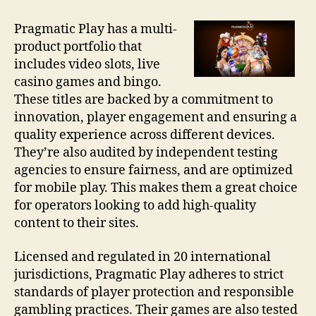
Pragmatic Play has a multi-
product portfolio that
includes video slots, live
casino games and bingo.
These titles are backed by a commitment to
innovation, player engagement and ensuring a
quality experience across different devices.
They’re also audited by independent testing
agencies to ensure fairness, and are optimized
for mobile play. This makes them a great choice
for operators looking to add high-quality
content to their sites.
Licensed and regulated in 20 international
jurisdictions, Pragmatic Play adheres to strict
standards of player protection and responsible
gambling practices. Their games are also tested