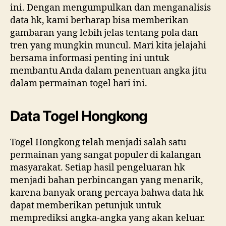
ini. Dengan mengumpulkan dan menganalisis
data hk, kami berharap bisa memberikan
gambaran yang lebih jelas tentang pola dan
tren yang mungkin muncul. Mari kita jelajahi
bersama informasi penting ini untuk
membantu Anda dalam penentuan angka jitu
dalam permainan togel hari ini.
Data Togel Hongkong
Togel Hongkong telah menjadi salah satu
permainan yang sangat populer di kalangan
masyarakat. Setiap hasil pengeluaran hk
menjadi bahan perbincangan yang menarik,
karena banyak orang percaya bahwa data hk
dapat memberikan petunjuk untuk
memprediksi angka-angka yang akan keluar.