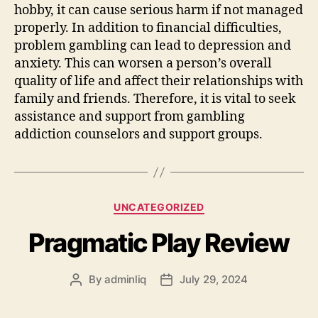
hobby, it can cause serious harm if not managed
properly. In addition to financial difficulties,
problem gambling can lead to depression and
anxiety. This can worsen a person’s overall
quality of life and affect their relationships with
family and friends. Therefore, it is vital to seek
assistance and support from gambling
addiction counselors and support groups.
Categories
UNCATEGORIZED
Pragmatic Play Review
By
adminliq
July 29, 2024
Post
Post
author
date