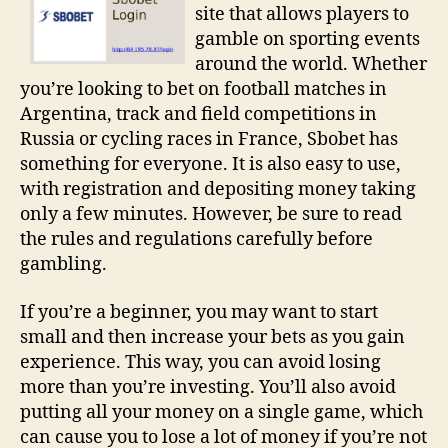
site that allows players to
gamble on sporting events
around the world. Whether
you’re looking to bet on football matches in
Argentina, track and field competitions in
Russia or cycling races in France, Sbobet has
something for everyone. It is also easy to use,
with registration and depositing money taking
only a few minutes. However, be sure to read
the rules and regulations carefully before
gambling.
If you’re a beginner, you may want to start
small and then increase your bets as you gain
experience. This way, you can avoid losing
more than you’re investing. You’ll also avoid
putting all your money on a single game, which
can cause you to lose a lot of money if you’re not