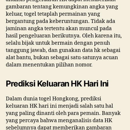
gambaran tentang kemungkinan angka yang
keluar, togel tetaplah permainan yang
bergantung pada keberuntungan. Tidak ada
jaminan angka tertentu akan muncul pada
hasil pengeluaran berikutnya. Oleh karena itu,
selalu bijak untuk bermain dengan penuh
tanggung jawab, dan gunakan data hk sebagai
alat bantu, bukan sebagai satu-satunya acuan
dalam menentukan pilihan nomor.
Prediksi Keluaran HK Hari Ini
Dalam dunia togel Hongkong, prediksi
keluaran HK hari ini menjadi salah satu hal
yang paling dinanti oleh para pemain. Banyak
yang percaya bahwa menganalisis data HK
sebelumnya dapat memberikan gambaran