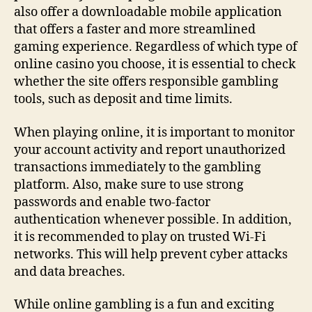
also offer a downloadable mobile application
that offers a faster and more streamlined
gaming experience. Regardless of which type of
online casino you choose, it is essential to check
whether the site offers responsible gambling
tools, such as deposit and time limits.
When playing online, it is important to monitor
your account activity and report unauthorized
transactions immediately to the gambling
platform. Also, make sure to use strong
passwords and enable two-factor
authentication whenever possible. In addition,
it is recommended to play on trusted Wi-Fi
networks. This will help prevent cyber attacks
and data breaches.
While online gambling is a fun and exciting