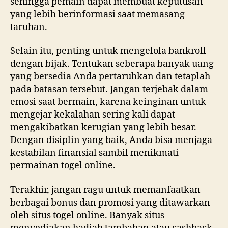
sehingga pemain dapat membuat keputusan
yang lebih berinformasi saat memasang
taruhan.
Selain itu, penting untuk mengelola bankroll
dengan bijak. Tentukan seberapa banyak uang
yang bersedia Anda pertaruhkan dan tetaplah
pada batasan tersebut. Jangan terjebak dalam
emosi saat bermain, karena keinginan untuk
mengejar kekalahan sering kali dapat
mengakibatkan kerugian yang lebih besar.
Dengan disiplin yang baik, Anda bisa menjaga
kestabilan finansial sambil menikmati
permainan togel online.
Terakhir, jangan ragu untuk memanfaatkan
berbagai bonus dan promosi yang ditawarkan
oleh situs togel online. Banyak situs