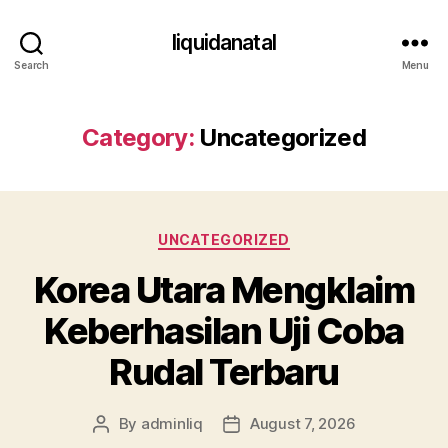
liquidanatal
Search
Menu
Category:
Uncategorized
Categories
UNCATEGORIZED
Korea Utara Mengklaim
Keberhasilan Uji Coba
Rudal Terbaru
By
adminliq
August 7, 2026
Post
Post
author
date