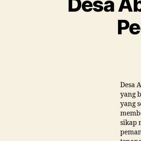
Desa Ab
Pe
Desa 
yang b
yang s
member
sikap 
peman