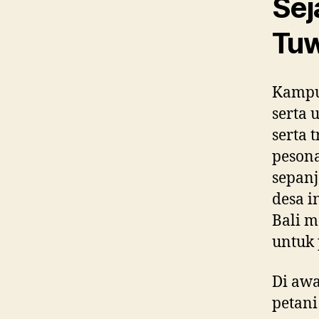
Sej
Tu
Kampu
serta
serta 
pesona
sepanj
desa i
Bali m
untuk 
Di awa
petan