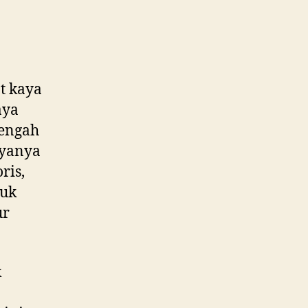
t kaya
aya
tengah
ayanya
ris,
luk
ur
k