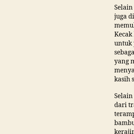
Selain
juga d
memuka
Kecak 
untuk 
sebaga
yang m
menya
kasih 
Selain
dari t
teramp
bambu
keraji