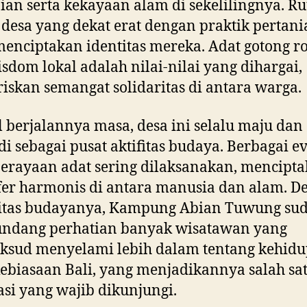
ian serta kekayaan alam di sekelilingnya. Ru
desa yang dekat erat dengan praktik pertan
menciptakan identitas mereka. Adat gotong r
sdom lokal adalah nilai-nilai yang dihargai,
skan semangat solidaritas di antara warga.
 berjalannya masa, desa ini selalu maju dan
i sebagai pusat aktifitas budaya. Berbagai e
perayaan adat sering dilaksanakan, mencipt
er harmonis di antara manusia dan alam. D
sitas budayanya, Kampung Abian Tuwung su
ndang perhatian banyak wisatawan yang
ksud menyelami lebih dalam tentang kehid
kebiasaan Bali, yang menjadikannya salah sa
asi yang wajib dikunjungi.