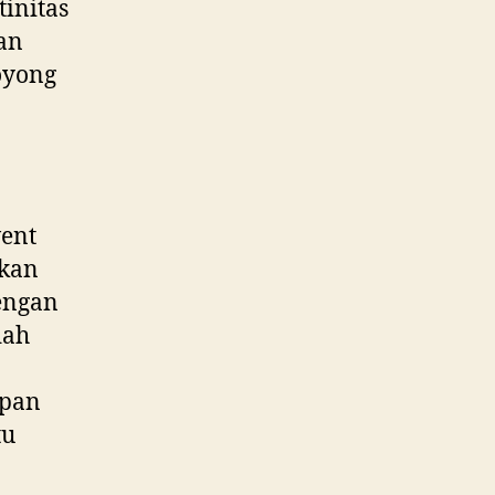
tinitas
ian
oyong
vent
akan
engan
dah
upan
tu