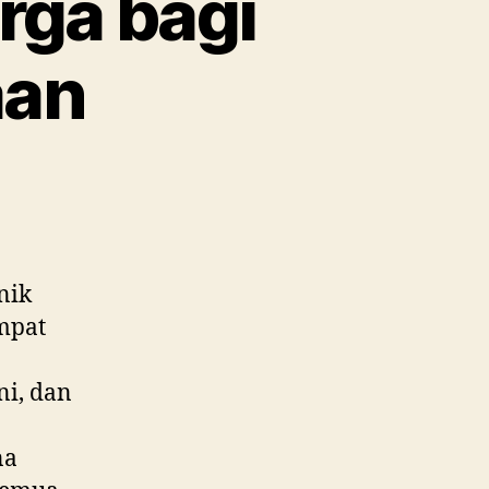
rga bagi
aan
nik
empat
ni, dan
na