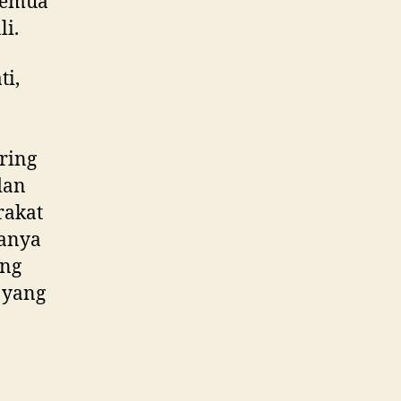
 semua
i.
ti,
n
ering
dan
rakat
hanya
ang
 yang