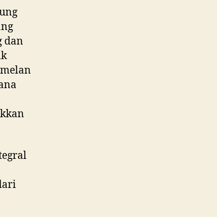
wung
ang
g dan
ik
amelan
sana
ukkan
tegral
dari