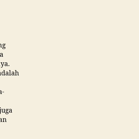
ng
ka
ya.
 adalah
a-
juga
an