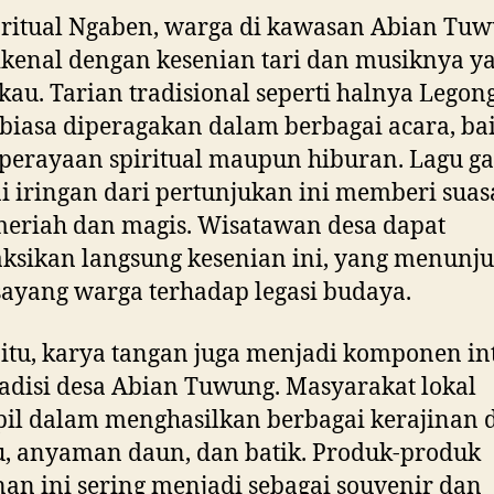
 ritual Ngaben, warga di kawasan Abian Tu
ikenal dengan kesenian tari dan musiknya y
u. Tarian tradisional seperti halnya Legon
biasa diperagakan dalam berbagai acara, ba
perayaan spiritual maupun hiburan. Lagu g
i iringan dari pertunjukan ini memberi sua
eriah dan magis. Wisatawan desa dapat
ksikan langsung kesenian ini, yang menunj
sayang warga terhadap legasi budaya.
 itu, karya tangan juga menjadi komponen in
radisi desa Abian Tuwung. Masyarakat lokal
il dalam menghasilkan berbagai kerajinan 
, anyaman daun, dan batik. Produk-produk
nan ini sering menjadi sebagai souvenir dan