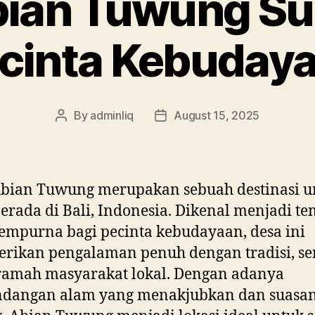
ian Tuwung Su
cinta Kebuday
By
adminliq
August 15, 2025
Post
Post
author
date
Abian Tuwung merupakan sebuah destinasi u
erada di Bali, Indonesia. Dikenal menjadi t
empurna bagi pecinta kebudayaan, desa ini
ikan pengalaman penuh dengan tradisi, se
ramah masyarakat lokal. Dengan adanya
dangan alam yang menakjubkan dan suasa