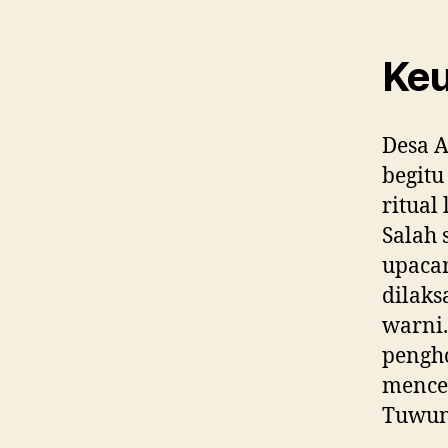
Keu
Desa 
begitu
ritual
Salah 
upaca
dilak
warni.
pengho
mence
Tuwun