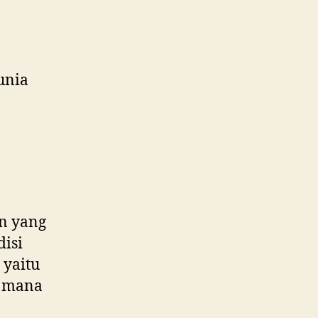
unia
n yang
isi
 yaitu
i mana