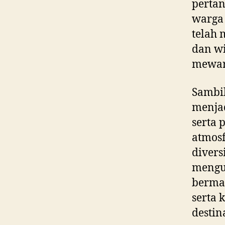
pertan
warga 
telah 
dan wi
mewari
Sambil
menjad
serta 
atmosf
diver
mengu
berma
serta 
destin