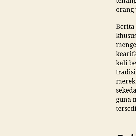
tenang
orang 
Berita
khusus
menge
kearif
kali b
tradis
merek
sekeda
guna 
tersed