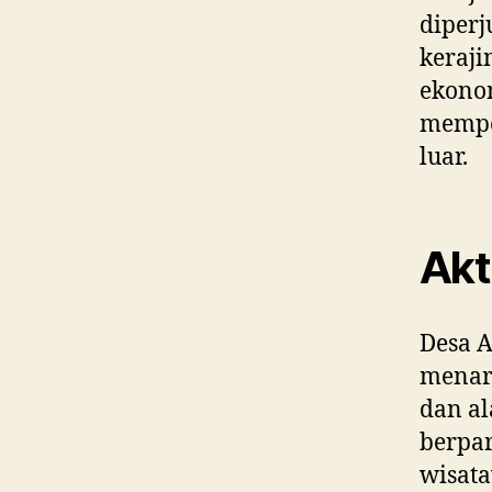
diperj
keraji
ekonom
mempe
luar.
Akt
Desa 
menari
dan a
berpar
wisat