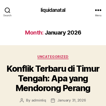
liquidanatal
Search
Menu
Month:
January 2026
Categories
UNCATEGORIZED
Konflik Terbaru di Timur
Tengah: Apa yang
Mendorong Perang
By
adminliq
January 31, 2026
Post
Post
author
date