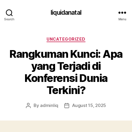
liquidanatal
Search
Menu
Categories
UNCATEGORIZED
Rangkuman Kunci: Apa
yang Terjadi di
Konferensi Dunia
Terkini?
By
adminliq
August 15, 2025
Post
Post
author
date