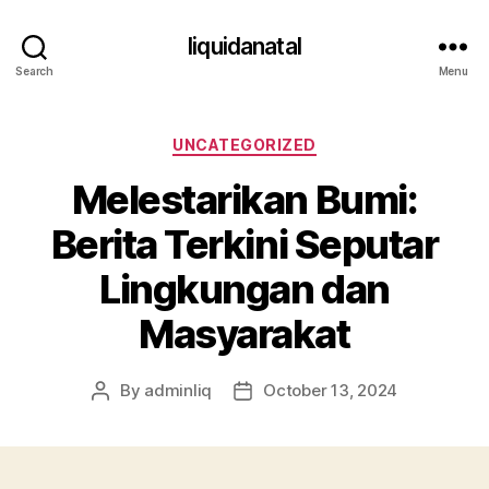
liquidanatal
Search
Menu
Categories
UNCATEGORIZED
Melestarikan Bumi:
Berita Terkini Seputar
Lingkungan dan
Masyarakat
By
adminliq
October 13, 2024
Post
Post
author
date