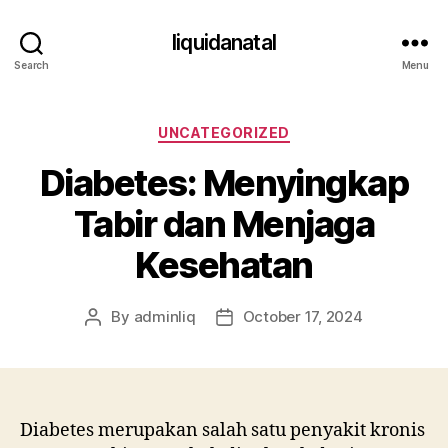
liquidanatal
Search
Menu
Categories
UNCATEGORIZED
Diabetes: Menyingkap
Tabir dan Menjaga
Kesehatan
By
adminliq
October 17, 2024
Post
Post
author
date
Diabetes merupakan salah satu penyakit kronis