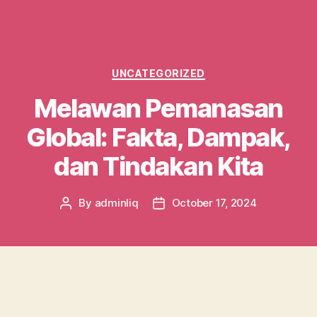
Categories
UNCATEGORIZED
Melawan Pemanasan
Global: Fakta, Dampak,
dan Tindakan Kita
By
adminliq
October 17, 2024
Post
Post
author
date
Pemanasan global telah menjadi salah satu
tantangan terbesar yang dihadapi oleh umat