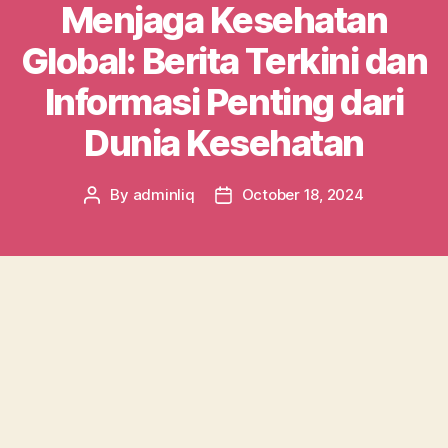
Menjaga Kesehatan
Global: Berita Terkini dan
Informasi Penting dari
Dunia Kesehatan
By
adminliq
October 18, 2024
Post
Post
author
date
Dalam beberapa tahun terakhir, isu kesehatan
global semakin mendominasi perhatian kita.
Dari pandemi yang mengguncang dunia hingga
penemuan-penemuan baru dalam bidang
medis, informasi seputar kesehatan menjadi
sangat penting untuk dipahami. Ketika kita