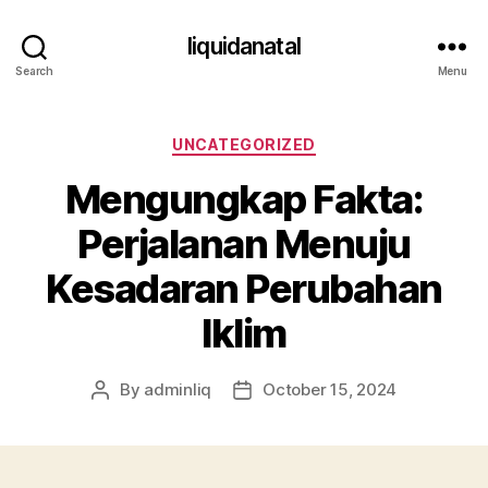
liquidanatal
Search
Menu
Categories
UNCATEGORIZED
Mengungkap Fakta:
Perjalanan Menuju
Kesadaran Perubahan
Iklim
By
adminliq
October 15, 2024
Post
Post
author
date