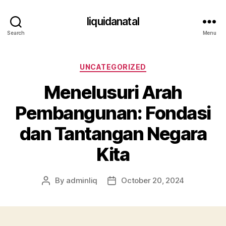
liquidanatal
Search
Menu
Categories
UNCATEGORIZED
Menelusuri Arah
Pembangunan: Fondasi
dan Tantangan Negara
Kita
By
adminliq
October 20, 2024
Post
Post
author
date