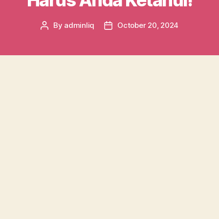
Harus Anda Ketahui!
By
adminliq
October 20, 2024
Post
Post
author
date
Dalam dunia kesehatan yang terus
berkembang, tetap mendapatkan informasi
terkini sangatlah penting. Dari temuan ilmiah
baru hingga perkembangan dalam pengobatan,
setiap berita dapat mempengaruhi cara kita
menjaga kesehatan dan mencegah penyakit.
Dengan begitu banyak informasi yang ada, bisa
menjadi tantangan untuk memilah mana yang
benar-benar penting dan relevan untuk
kehidupan sehari-hari kita.
https://kvk-
kumari.org/