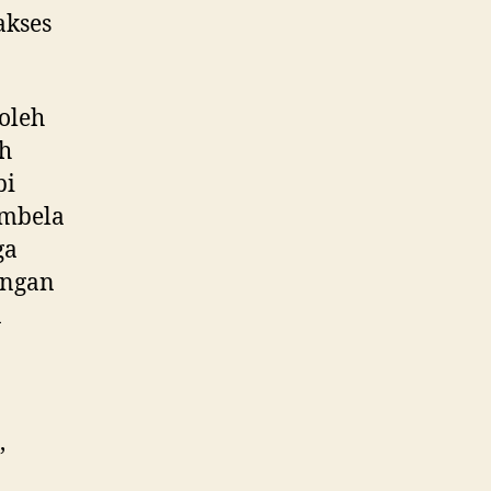
akses
oleh
ah
pi
embela
ga
angan
n
,