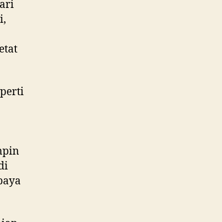
ari
i,
etat
perti
mpin
di
paya