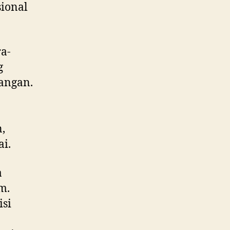
ional
a-
g
angan.
,
ai.
a
m.
isi