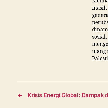
Meliha
masih 
gener
peruba
dinam
sosial
mengen
ulang 
Palest
←
Krisis Energi Global: Dampak 