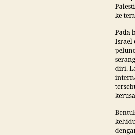
Palest
ke tem
Pada b
Israel
pelunc
seran
diri. 
inter
terseb
kerusa
Bentuk
kehidu
denga