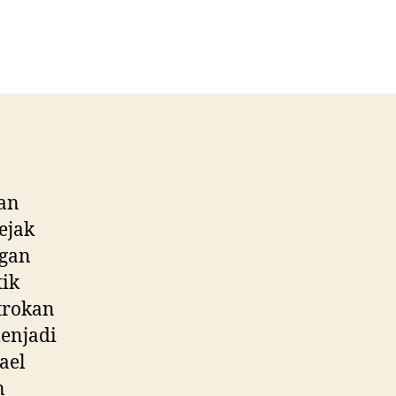
an
ejak
ngan
tik
trokan
menjadi
ael
n