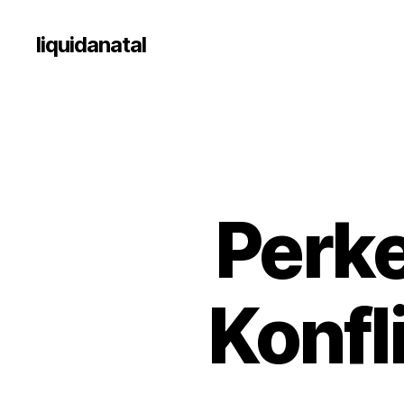
liquidanatal
Perk
Konfl