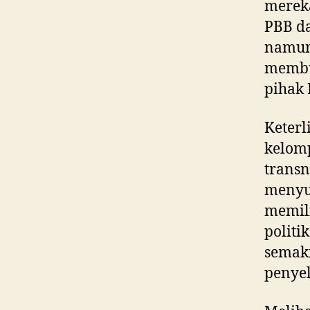
mereka
PBB da
namun 
membut
pihak 
Keterl
kelomp
transn
menyu
memil
politi
semaki
penyel