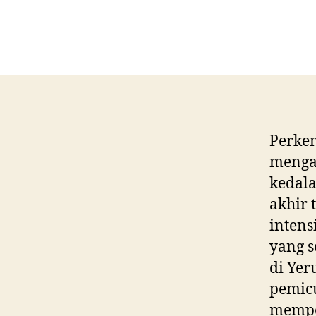
Perkem
menga
kedala
akhir 
intens
yang s
di Yer
pemicu
mempe