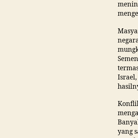
mening
menge
Masyar
negara
mungk
Sement
terma
Israel
hasiln
Konfli
menga
Banyak
yang 