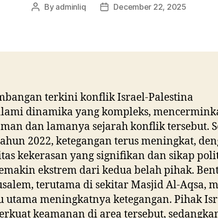
By
adminliq
December 22, 2025
Post
Post
author
date
bangan terkini konflik Israel-Palestina
lami dinamika yang kompleks, mencermink
man dan lamanya sejarah konflik tersebut. S
tahun 2022, ketegangan terus meningkat, de
itas kekerasan yang signifikan dan sikap poli
emakin ekstrem dari kedua belah pihak. Ben
usalem, terutama di sekitar Masjid Al-Aqsa, 
 utama meningkatnya ketegangan. Pihak Isr
rkuat keamanan di area tersebut, sedangka