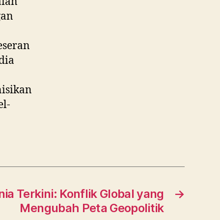
aian
gan
eseran
dia
nisikan
el-
nia Terkini: Konflik Global yang
→
Mengubah Peta Geopolitik