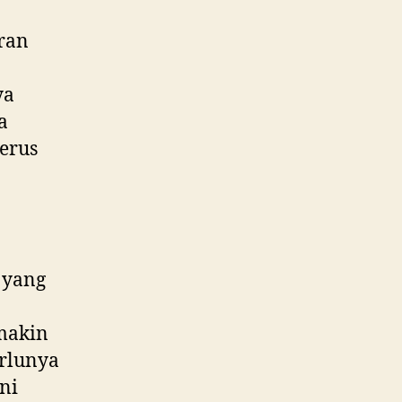
ran
ya
a
terus
 yang
makin
rlunya
Ini