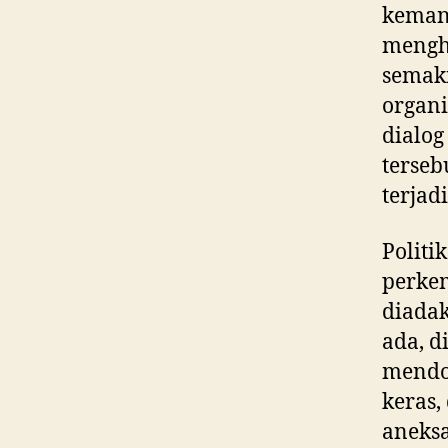
keman
mengha
semaki
organi
dialog
terseb
terjadi
Politi
perkem
diadak
ada, d
mendom
keras
aneksa