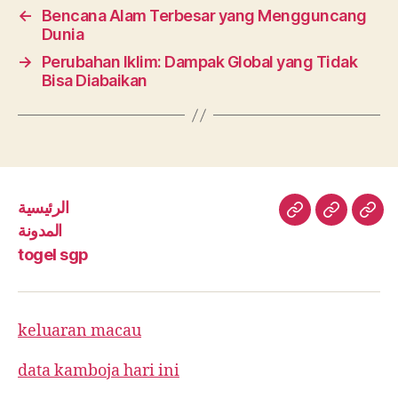
←
Bencana Alam Terbesar yang Mengguncang
Dunia
→
Perubahan Iklim: Dampak Global yang Tidak
Bisa Diabaikan
الرئيسية
الرئيسية
المدونة
toge
المدونة
sgp
togel sgp
keluaran macau
data kamboja hari ini