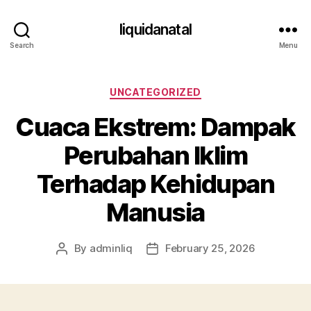
liquidanatal
Search
Menu
Categories
UNCATEGORIZED
Cuaca Ekstrem: Dampak
Perubahan Iklim
Terhadap Kehidupan
Manusia
By
adminliq
February 25, 2026
Post
Post
author
date